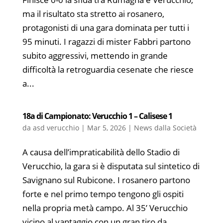
ma il risultato sta stretto ai rosanero,
protagonisti di una gara dominata per tutti i
95 minuti. I ragazzi di mister Fabbri partono
subito aggressivi, mettendo in grande
difficoltà la retroguardia cesenate che riesce
a...
18a di Campionato: Verucchio 1 – Calisese 1
da
asd verucchio
|
Mar 5, 2026
|
News dalla Società
A causa dell’impraticabilità dello Stadio di
Verucchio, la gara si è disputata sul sintetico di
Savignano sul Rubicone. I rosanero partono
forte e nel primo tempo tengono gli ospiti
nella propria metà campo. Al 35’ Verucchio
vicino al vantaggio con un gran tiro da...