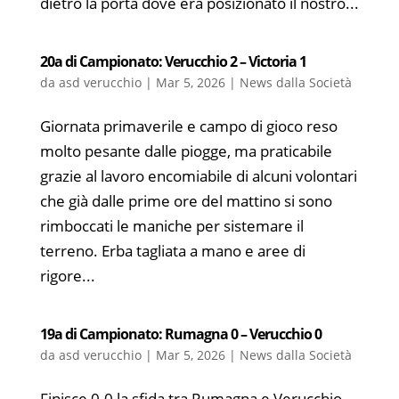
dietro la porta dove era posizionato il nostro...
20a di Campionato: Verucchio 2 – Victoria 1
da
asd verucchio
|
Mar 5, 2026
|
News dalla Società
Giornata primaverile e campo di gioco reso
molto pesante dalle piogge, ma praticabile
grazie al lavoro encomiabile di alcuni volontari
che già dalle prime ore del mattino si sono
rimboccati le maniche per sistemare il
terreno. Erba tagliata a mano e aree di
rigore...
19a di Campionato: Rumagna 0 – Verucchio 0
da
asd verucchio
|
Mar 5, 2026
|
News dalla Società
Finisce 0-0 la sfida tra Rumagna e Verucchio,