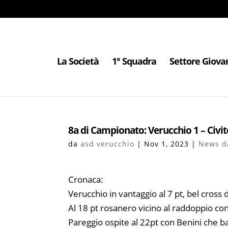
La Società
1° Squadra
Settore Giova
8a di Campionato: Verucchio 1 – Civit
da
asd verucchio
|
Nov 1, 2023
|
News da
Cronaca:
Verucchio in vantaggio al 7 pt, bel cross 
Al 18 pt rosanero vicino al raddoppio con 
Pareggio ospite al 22pt con Benini che ba